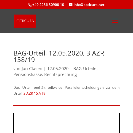
+49 2236 30900 10
info@opticura.net
BAG-Urteil, 12.05.2020, 3 AZR
158/​19
von
Jan Clasen
|
12.05.2020
|
BAG-Urteile
,
Pensionskasse
,
Rechtsprechung
Das Urteil ent­hält teil­wei­se Parallelentscheidungen zu dem
Urteil
3 AZR 157/​19
.