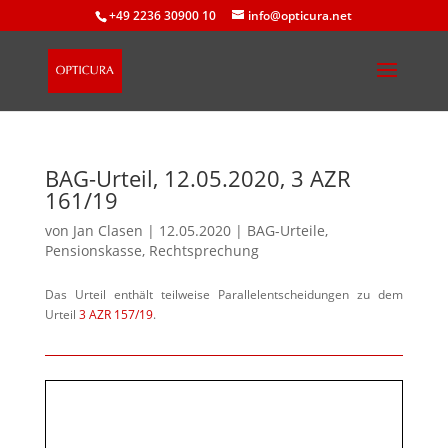
+49 2236 30900 10
info@opticura.net
BAG-Urteil, 12.05.2020, 3 AZR
161/​19
von
Jan Clasen
|
12.05.2020
|
BAG-Urteile
,
Pensionskasse
,
Rechtsprechung
Das Urteil ent­hält teil­wei­se Parallelentscheidungen zu dem
Urteil
3 AZR 157/​19
.