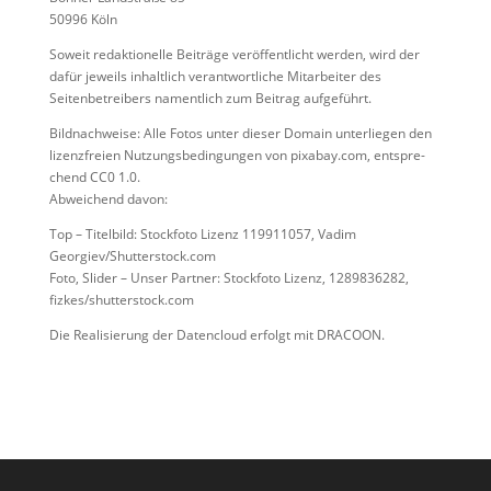
50996 Köln
Soweit redak­tio­nel­le Beiträge ver­öf­fent­licht wer­den, wird der
dafür jeweils inhalt­lich ver­ant­wort­li­che Mitarbeiter des
Seitenbetreibers nament­lich zum Beitrag aufgeführt.
Bildnachweise: Alle Fotos unter die­ser Domain unter­lie­gen den
lizenz­frei­en Nutzungsbedingungen von pix​a​bay​.com, ent­spre­
chend CC0 1.0.
Abweichend davon:
Top – Titelbild: Stockfoto Lizenz 119911057, Vadim
Georgiev/Shutterstock.com
Foto, Slider – Unser Partner: Stockfoto Lizenz, 1289836282,
fizkes/shutterstock.com
Die Realisierung der Datencloud erfolgt mit DRACOON.