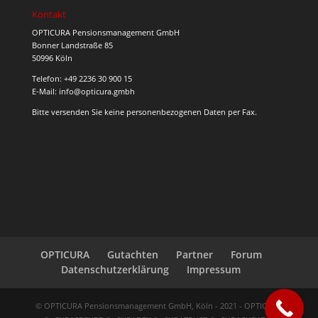
Kontakt
OPTICURA Pensionsmanagement GmbH
Bonner Landstraße 85
50996 Köln
Telefon: +49 2236 30 900 15
E‑Mail: info@opticura.gmbh
Bitte ver­sen­den Sie kei­ne per­so­nen­be­zo­ge­nen Daten per Fax.
OPTICURA
Gutachten
Partner
Forum
Datenschutzerklärung
Impressum
© OPTICURA Pensionsmanagement GmbH, Köln - 2021 - OPTICURA